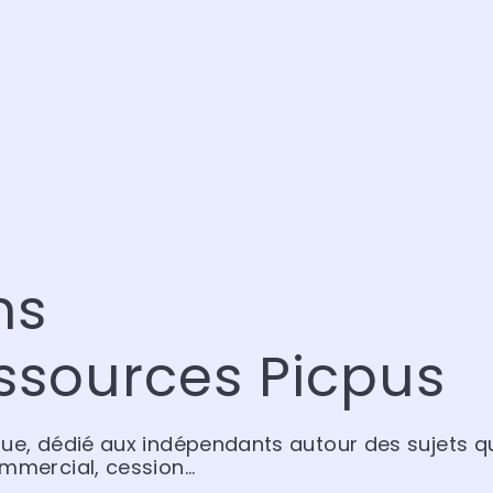
ns
ssources Picpus
que, dédié aux indépendants autour des sujets qu
ommercial, cession…