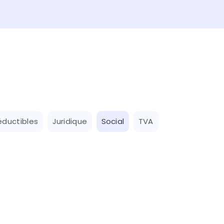
éductibles
Juridique
Social
TVA