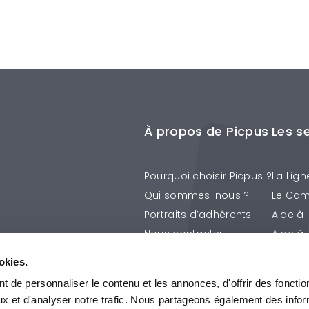
À propos de Picpus
Les s
Pourquoi choisir Picpus ?
La Lign
Qui sommes-nous ?
Le Cam
Portraits d’adhérents
Aide à 
Nous contacter
Aide à 
La Prév
okies.
Les Ap
 de personnaliser le contenu et les annonces, d'offrir des fonctio
Tous le
ux et d'analyser notre trafic. Nous partageons également des info