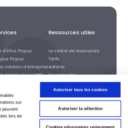
ervices
Ressources utiles
e d’infos Picpus
Le centre de ressources
pus Picpus
Tarifs
la création d’entreprise
Adhérer
la gestion pour LMNP
Se connecter
ention fiscale
Autoriser tous les cookies
éros Picpus
nnalités
s services
rmations sur
Autoriser la sélection
ui peuvent
tées lors de
Suivez-nous sur
Cookies nécessaires uniquement