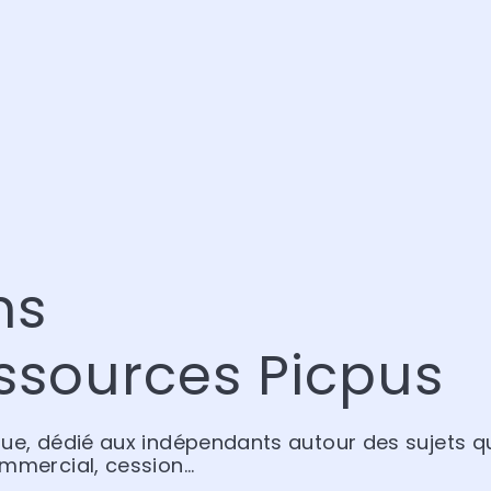
ns
ssources Picpus
que, dédié aux indépendants autour des sujets qu
ommercial, cession…