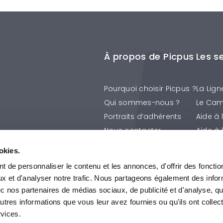
À propos de Picpus
Les s
Pourquoi choisir Picpus ?
La Lign
Qui sommes-nous ?
Le Cam
Portraits d’adhérents
Aide à 
Nous contacter
Aide à 
La Prév
okies.
Les Ap
 de personnaliser le contenu et les annonces, d'offrir des fonctio
Tous le
ux et d'analyser notre trafic. Nous partageons également des info
avec nos partenaires de médias sociaux, de publicité et d'analyse, q
utres informations que vous leur avez fournies ou qu'ils ont collec
rvices.