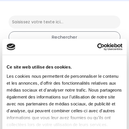
Thématiques
Chiffres et barèmes
Ce site web utilise des cookies.
Les cookies nous permettent de personnaliser le contenu
Comptabilité
Facturation électronique
et les annonces, d'offrir des fonctionnalités relatives aux
médias sociaux et d'analyser notre trafic. Nous partageons
Fiscalité
Frais déductibles
Juridique
Social
également des informations sur l'utilisation de notre site
avec nos partenaires de médias sociaux, de publicité et
TVA
d'analyse, qui peuvent combiner celles-ci avec d'autres
informations que vous leur avez fournies ou qu'ils ont
Profils
Employeur
LMNP
collectées lors de votre utilisation de leurs services.