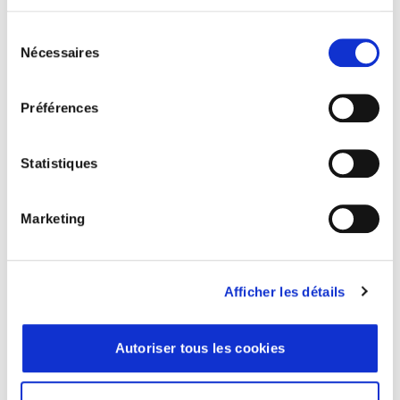
Professionnel de la santé
Sélection
Nécessaires
du
consentement
Préférences
Statistiques
Marketing
01 53 33 34 50
bonjour@cgapicpus.com
Afficher les détails
36 Rue de Picpus, 75012 Paris
À propos de Picpus
Autoriser tous les cookies
Pourquoi choisir Picpus ?
Qui sommes-nous ?
Portraits d’adhérents