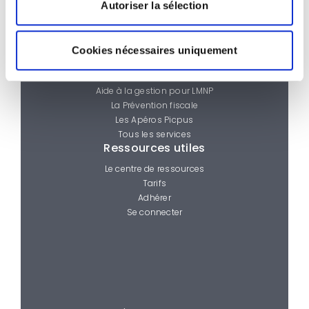
Autoriser la sélection
Nous contacter
Les services
La Ligne d’infos Picpus
Cookies nécessaires uniquement
Le Campus Picpus
Aide à la création d’entreprise
Aide à la gestion pour LMNP
La Prévention fiscale
Les Apéros Picpus
Tous les services
Ressources utiles
Le centre de ressources
Tarifs
Adhérer
Se connecter