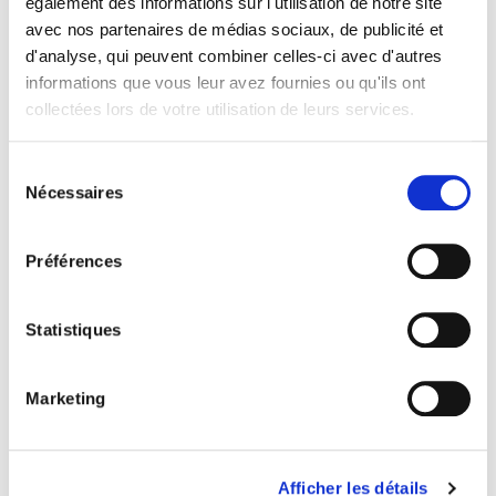
également des informations sur l'utilisation de notre site
avec nos partenaires de médias sociaux, de publicité et
d'analyse, qui peuvent combiner celles-ci avec d'autres
informations que vous leur avez fournies ou qu'ils ont
collectées lors de votre utilisation de leurs services.
Sélection
Nécessaires
Facturation électronique
du
consentement
Facture électronique – Equipement
Préférences
De quel équipement votre entreprise a-t-elle
besoin ?
Statistiques
Marketing
Afficher les détails