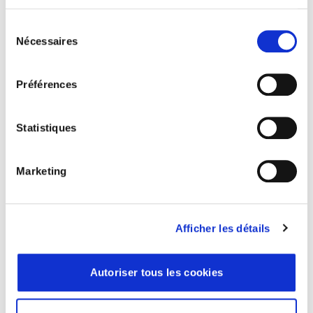
Professionnel de la santé
Sélection
Nécessaires
du
consentement
Préférences
Statistiques
Marketing
01 53 33 34 50
bonjour@cgapicpus.com
Afficher les détails
36 Rue de Picpus, 75012 Paris
À propos de Picpus
Autoriser tous les cookies
Pourquoi choisir Picpus ?
Qui sommes-nous ?
Portraits d’adhérents