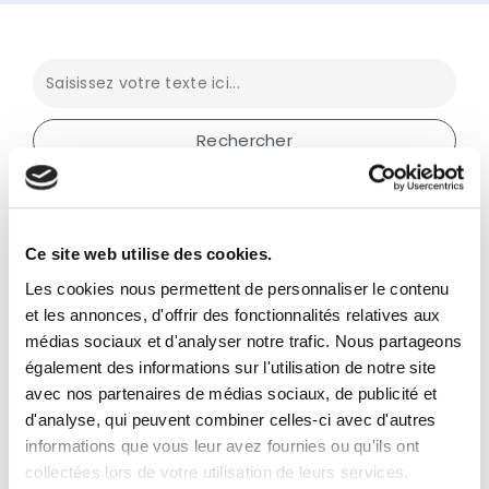
Thématiques
Chiffres et barèmes
Ce site web utilise des cookies.
Les cookies nous permettent de personnaliser le contenu
Comptabilité
Facturation électronique
et les annonces, d'offrir des fonctionnalités relatives aux
médias sociaux et d'analyser notre trafic. Nous partageons
Fiscalité
Frais déductibles
Juridique
Social
également des informations sur l'utilisation de notre site
avec nos partenaires de médias sociaux, de publicité et
TVA
d'analyse, qui peuvent combiner celles-ci avec d'autres
informations que vous leur avez fournies ou qu'ils ont
Profils
Employeur
LMNP
collectées lors de votre utilisation de leurs services.