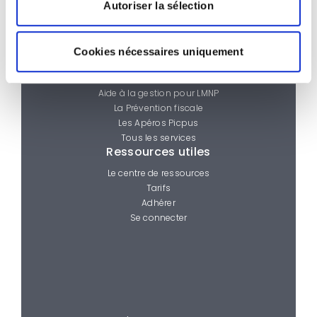
Autoriser la sélection
Nous contacter
Les services
La Ligne d’infos Picpus
Cookies nécessaires uniquement
Le Campus Picpus
Aide à la création d’entreprise
Aide à la gestion pour LMNP
La Prévention fiscale
Les Apéros Picpus
Tous les services
Ressources utiles
Le centre de ressources
Tarifs
Adhérer
Se connecter