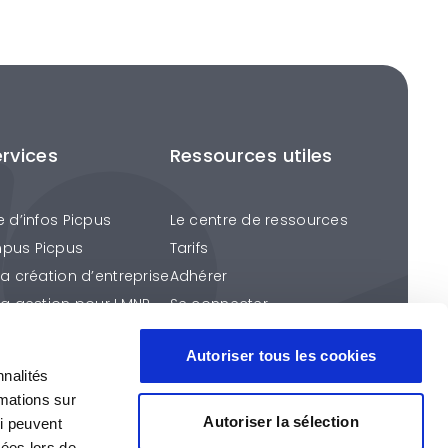
ervices
Ressources utiles
e d’infos Picpus
Le centre de ressources
pus Picpus
Tarifs
la création d’entreprise
Adhérer
la gestion pour LMNP
Se connecter
ention fiscale
Autoriser tous les cookies
éros Picpus
nnalités
s services
rmations sur
Autoriser la sélection
ui peuvent
tées lors de