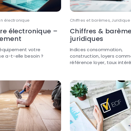
on électronique
Chiffres et barèmes, Juridique
re électronique –
Chiffres & barèm
pement
juridiques
 équipement votre
Indices consommation,
se a-t-elle besoin ?
construction, loyers comme
référence loyer, taux intérê