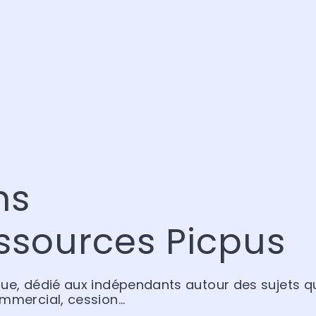
ns
ssources Picpus
que, dédié aux indépendants autour des sujets qu
ommercial, cession…