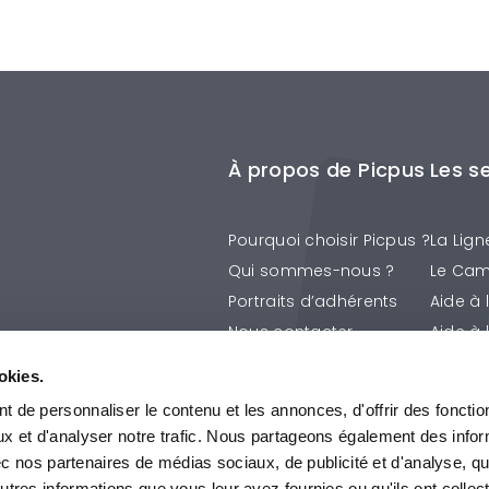
À propos de Picpus
Les s
Pourquoi choisir Picpus ?
La Lign
Qui sommes-nous ?
Le Cam
Portraits d’adhérents
Aide à 
Nous contacter
Aide à 
La Prév
okies.
Les Ap
 de personnaliser le contenu et les annonces, d'offrir des fonctio
Tous le
ux et d'analyser notre trafic. Nous partageons également des info
avec nos partenaires de médias sociaux, de publicité et d'analyse, q
utres informations que vous leur avez fournies ou qu'ils ont collec