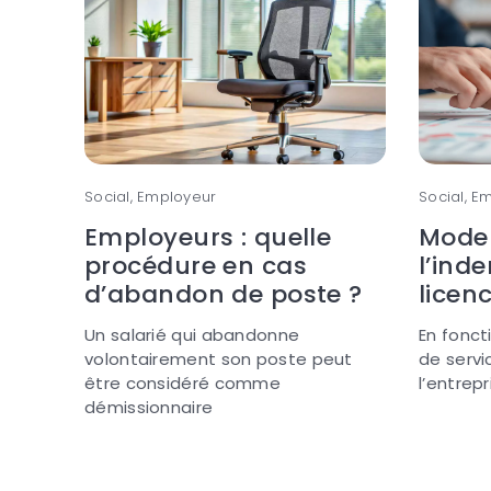
Social, Employeur
Social, E
Employeurs : quelle
Mode 
procédure en cas
l’ind
d’abandon de poste ?
licen
Un salarié qui abandonne
En fonc
volontairement son poste peut
de servi
être considéré comme
l’entrep
démissionnaire