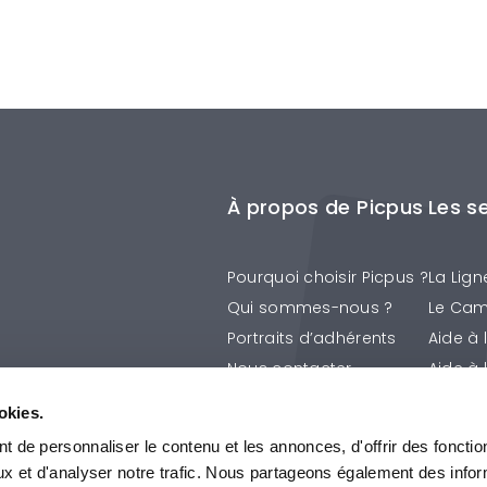
À propos de Picpus
Les s
Pourquoi choisir Picpus ?
La Lign
Qui sommes-nous ?
Le Cam
Portraits d’adhérents
Aide à 
Nous contacter
Aide à 
La Prév
okies.
Les Ap
 de personnaliser le contenu et les annonces, d'offrir des fonctio
Tous le
ux et d'analyser notre trafic. Nous partageons également des info