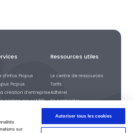
ervices
Ressources utiles
e d’infos Picpus
Le centre de ressources
pus Picpus
Tarifs
la création d’entreprise
Adhérer
la gestion pour LMNP
Se connecter
ention fiscale
Autoriser tous les cookies
éros Picpus
nnalités
s services
rmations sur