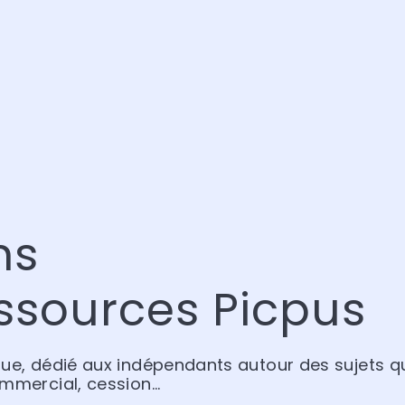
ns
ssources Picpus
que, dédié aux indépendants autour des sujets qu
ommercial, cession…