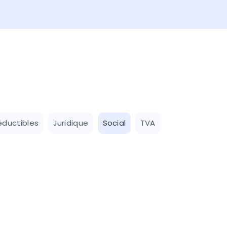
éductibles
Juridique
Social
TVA