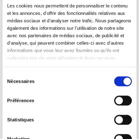
Quelles sanctions en cas de non-conformité ?
Les cookies nous permettent de personnaliser le contenu
et les annonces, d'offrir des fonctionnalités relatives aux
médias sociaux et d'analyser notre trafic. Nous partageons
également des informations sur l'utilisation de notre site
avec nos partenaires de médias sociaux, de publicité et
d'analyse, qui peuvent combiner celles-ci avec d'autres
informations que vous leur avez fournies ou qu'ils ont
collectées lors de votre utilisation de leurs services.
Sélection
Nécessaires
du
Facturation électronique
consentement
Facture électronique – Annuaire
Préférences
L’annuaire, votre outil clé pour préparer 2026
Statistiques
Marketing