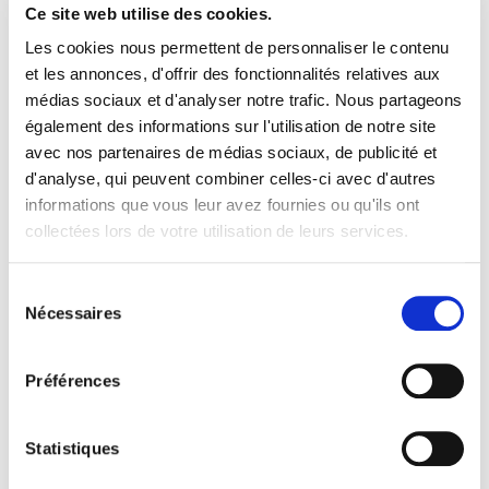
Ce site web utilise des cookies.
Les cookies nous permettent de personnaliser le contenu
Facturation électronique
et les annonces, d'offrir des fonctionnalités relatives aux
médias sociaux et d'analyser notre trafic. Nous partageons
Facture électronique – Equipement
également des informations sur l'utilisation de notre site
De quel équipement votre entreprise a-t-elle
avec nos partenaires de médias sociaux, de publicité et
besoin ?
d'analyse, qui peuvent combiner celles-ci avec d'autres
informations que vous leur avez fournies ou qu'ils ont
collectées lors de votre utilisation de leurs services.
Sélection
Nécessaires
du
consentement
Préférences
Statistiques
Chiffres et barèmes, Juridique