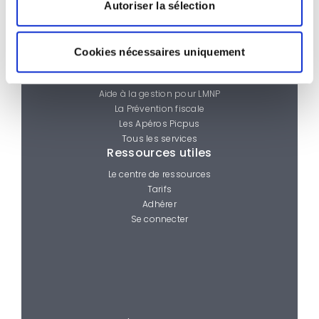
Autoriser la sélection
Nous contacter
Les services
La Ligne d’infos Picpus
Cookies nécessaires uniquement
Le Campus Picpus
Aide à la création d’entreprise
Aide à la gestion pour LMNP
La Prévention fiscale
Les Apéros Picpus
Tous les services
Ressources utiles
Le centre de ressources
Tarifs
Adhérer
Se connecter