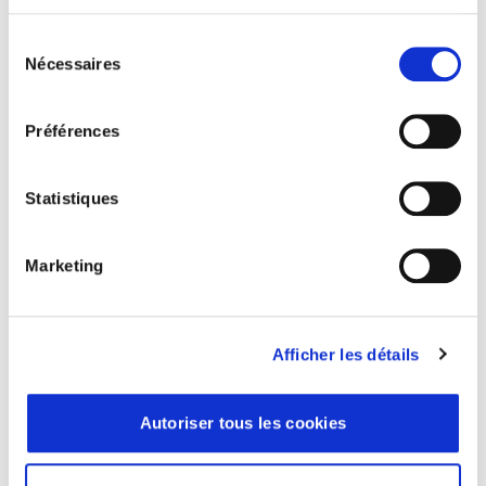
Professionnel de la santé
Sélection
Nécessaires
du
consentement
Préférences
Statistiques
Marketing
01 53 33 34 50
bonjour@cgapicpus.com
Afficher les détails
36 Rue de Picpus, 75012 Paris
À propos de Picpus
Autoriser tous les cookies
Pourquoi choisir Picpus ?
Qui sommes-nous ?
Portraits d’adhérents