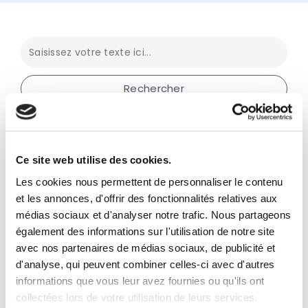
Thématiques
Chiffres et barèmes
Ce site web utilise des cookies.
Les cookies nous permettent de personnaliser le contenu
Comptabilité
Facturation électronique
et les annonces, d'offrir des fonctionnalités relatives aux
médias sociaux et d'analyser notre trafic. Nous partageons
Fiscalité
Frais déductibles
Juridique
Social
également des informations sur l'utilisation de notre site
avec nos partenaires de médias sociaux, de publicité et
TVA
d'analyse, qui peuvent combiner celles-ci avec d'autres
informations que vous leur avez fournies ou qu'ils ont
Profils
Employeur
LMNP
collectées lors de votre utilisation de leurs services.