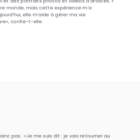
 et des portraits photos et vidéos d’artistes. «
tre monde, mais cette expérience m’a
jourd’hui, elle m’aide à gérer ma vie
e», confie-t-elle.
nc pas : «Je me suis dit : je vais retourner au