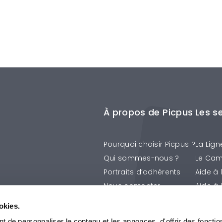
À propos de Picpus
Les s
Pourquoi choisir Picpus ?
La Lign
Qui sommes-nous ?
Le Cam
Portraits d’adhérents
Aide à 
Nous contacter
Aide à 
La Prév
okies.
Les Ap
 de personnaliser le contenu et les annonces, d'offrir des fonctio