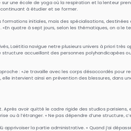
be sur une école de yoga où la respiration et la lenteur pre
 continuant à étudier et se former.
formations initiales, mais des spécialisations, destinées à
 «En quatre à sept jours, selon les thématiques, on a le 
rivés, Laëtitia navigue netre plusieurs univers à priori tr
ructure accueillant des personnes polyhandicapées ou l
proche : «Je travaille avec les corps désaccordés pour ret
elle intervient ainsi en prévention des blessures, dans 
 Après avoir quitté le cadre rigide des studios parisiens, e
ise ou à l’étranger. « Ne pas dépendre d’une structure, c’e
privoiser la partie administrative. « Quand j’ai dépassé le