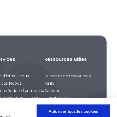
ervices
Ressources utiles
e d’infos Picpus
Le centre de ressources
pus Picpus
Tarifs
la création d’entreprise
Adhérer
la gestion pour LMNP
Se connecter
ention fiscale
Autoriser tous les cookies
éros Picpus
nnalités