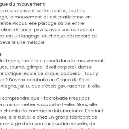
gue du mouvement
ris mais souvent sur les routes, Laëtitia
oga, le mouvement et est praticienne en
rente Picpus, elle partage sa vie entre
eliers et cours privés, avec une conviction
orps est un langage, et chaque désaccord du
devenir une mélodie.
e
 Bretagne, Laëtitia a grandi dans le mouvement.
aute, tourne, grimpe : éveil corporel, danse
mnastique, école de cirque, capoeira… tout y
ve ? Devenir acrobate au Cirque du Soleil.
 Alegría, j’ai su que c’était ça», raconte-t-elle.
it comprendre que « l’acrobatie n’est pas
me un métier », rappelle-t-elle. Alors, elle
e chemin : le commerce international. Pendant
es, elle travaille chez un grand fabricant de
n charge de la communication visuelle, de