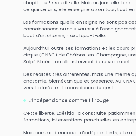
chapiteau ! » sourit-elle. Mais un jour, elle tom
de quinze ans, elle enseigne à son tour, tout en
Les formations qu’elle enseigne ne sont pas des 
connaissances ou se « vouer » à l’enseignement.
bout d’un chemin, » explique-t-elle.
Aujourd’hui, outre ses formations et les cours p
cirque (CNAC) de Châlons-en-Champagne, une st
Salpé&trière, où elle intervient bénévolement.
Des réalités très différentes, mais une même ap
anatomie, biomécanique et présence. Au CNAC, 
vers la durée et la conscience du geste.
L’indépendance comme fil rouge
Cette liberté, Laëtitia l’a construite patiamment.
formations, interventions ponctuelles en entrepr
Mais comme beaucoup d’indépendants, elle a dû ap