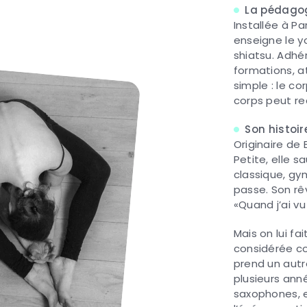
La pédago
Installée à Pa
enseigne le y
shiatsu. Adhé
formations, at
simple : le c
corps peut re
Son histoir
Originaire de
Petite, elle s
classique, gy
passe. Son rê
«Quand j’ai vu
Mais on lui fa
considérée com
prend un autr
plusieurs anné
saxophones, e