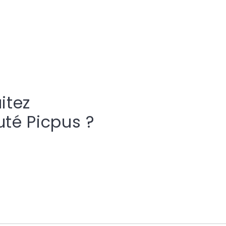
itez
uté Picpus ?