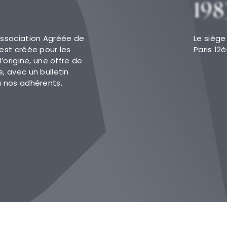
198
Association Agréée de
Le siège
est créée pour les
Paris 12
l’origine, une offre de
, avec un bulletin
à nos adhérents.