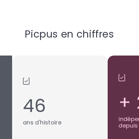
Picpus en chiffres
+
50
indép
ans d'histoire
depuis