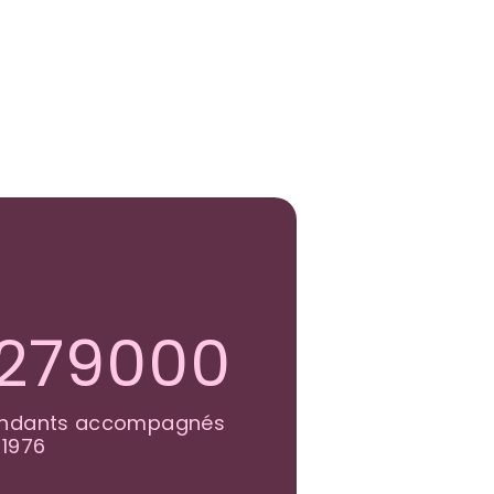
300000
endants accompagnés
 1976