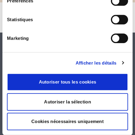
Préférences
Statistiques
Marketing
Afficher les détails
Nos tarifs HT 2026
Autoriser tous les cookies
Indépendants,
Autoriser la sélection
Artisans,
professions
commerçants,
libérales, BNC
prestataires
de services
Non
Cookies nécessaires uniquement
Soumis
BIC/BA et IS
soumis
à TVA
à TVA