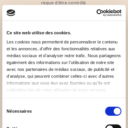
risque d’être contrôlé.
L’ECF offre une absence de majoration
et d’intérêt de retard sur les points
d’audit validés, en cas de
redressement.
Ce site web utilise des cookies.
Les cookies nous permettent de personnaliser le contenu
L’ECF vous assure de la bonne
et les annonces, d'offrir des fonctionnalités relatives aux
application des règles comptables et
médias sociaux et d'analyser notre trafic. Nous partageons
fiscales.
également des informations sur l'utilisation de notre site
→ L’ECF vous apporte une tranquillité
avec nos partenaires de médias sociaux, de publicité et
d’esprit pour vous concentrer sur
d'analyse, qui peuvent combiner celles-ci avec d'autres
votre cœur d’activité.
informations que vous leur avez fournies ou qu'ils ont
collectées lors de votre utilisation de leurs services.
Sélection
Nécessaires
du
consentement