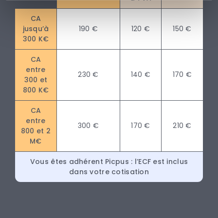
CA
jusqu’à
190 €
120 €
150 €
300 K€
CA
entre
230 €
140 €
170 €
300 et
800 K€
CA
entre
300 €
170 €
210 €
800 et 2
M€
Vous êtes adhérent Picpus : l’ECF est inclus
dans votre cotisation