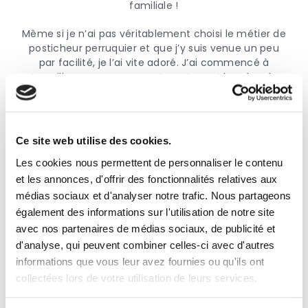
familiale !
Même si je n’ai pas véritablement choisi le métier de
posticheur perruquier et que j’y suis venue un peu
par facilité, je l’ai vite adoré. J’ai commencé à
travailler avec mes parents en tenant le salon de
coiffure, qui n’existe plus aujourd’hui.
Notre activité a ceci d’original que nous fabriquons
toutes nos extensions à la main, à partir de cheveux
Ce site web utilise des cookies.
naturels d’origine européenne. Nos ajouts de
cheveux sont invisibles et ne font courir aucun
Les cookies nous permettent de personnaliser le contenu
risque à la chevelure de nos clients, même
et les annonces, d'offrir des fonctionnalités relatives aux
lorsqu’elle est fragile et clairsemée. J’ai toujours
médias sociaux et d'analyser notre trafic. Nous partageons
aimé l’ambiance du salon et le contact avec les
également des informations sur l'utilisation de notre site
clients. Certains d’entre eux nous sont fidèles depuis
avec nos partenaires de médias sociaux, de publicité et
des années, voire des dizaines d’années, et j’éprouve
d'analyse, qui peuvent combiner celles-ci avec d'autres
un vrai plaisir à les retrouver. J’apprécie autant le
informations que vous leur avez fournies ou qu'ils ont
côté technique du métier, qui exige de travailler
avec précision et délicatesse, que le côté humain.
collectées lors de votre utilisation de leurs services.
L’écoute et l’empathie sont indispensables à la
compréhension et à la satisfaction des besoins de