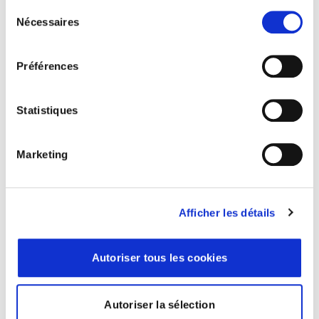
Sélection
nos clients.
Nécessaires
du
consentement
Après plus d’un siècle d’existence
, je crois que
nous pouvons légitimement être fiers de notre
Préférences
savoir-faire et de la pérennité de l’entreprise.
Statistiques
Marketing
Retrouvez
Sandrine
Afficher les détails
Delobel
Autoriser tous les cookies
Autoriser la sélection