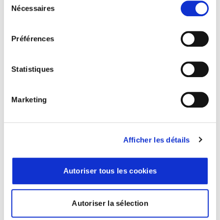
Nécessaires
du
consentement
Préférences
Statistiques
Marketing
Juridique, TVA
Franchise en base de TVA : quels sont les
Afficher les détails
seuils en 2026 ?
Savez-vous que selon votre chiffre d’affaires et
Autoriser tous les cookies
votre activité, vous pouvez être exonérés de TVA ?
Autoriser la sélection