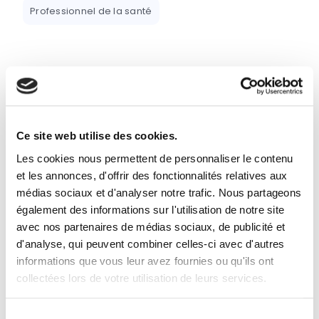
Professionnel de la santé
Ce site web utilise des cookies.
Les cookies nous permettent de personnaliser le contenu
et les annonces, d'offrir des fonctionnalités relatives aux
médias sociaux et d'analyser notre trafic. Nous partageons
également des informations sur l'utilisation de notre site
avec nos partenaires de médias sociaux, de publicité et
Fiscalité, TVA
d'analyse, qui peuvent combiner celles-ci avec d'autres
Taux réduits de TVA et travaux de
informations que vous leur avez fournies ou qu'ils ont
rénovation
collectées lors de votre utilisation de leurs services.
L’attestation n’est plus nécessaire pour bénéficier
des taux réduits de TVA sur les travaux de rénovation
Sélection